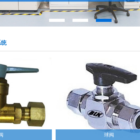
系统
阀
球阀